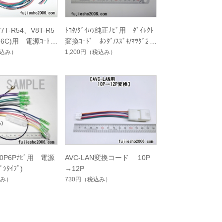
7T-R54、V8T-R5
ﾄﾖﾀ/ﾀﾞｲﾊﾂ純正ﾅﾋﾞ用 ﾀﾞｲﾚｸﾄ
56C)用 電源ｺｰﾄﾞ
変換ｺｰﾄﾞ ﾎﾝﾀﾞ/ｽｽﾞｷ/ﾏﾂﾀﾞ20
P用
込み）
1,200円
（税込み）
ﾂ10P6Pﾅﾋﾞ用 電源
AVC-LAN変換コード 10P
ｼﾀｲﾌﾟ)
→12P
み）
730円
（税込み）