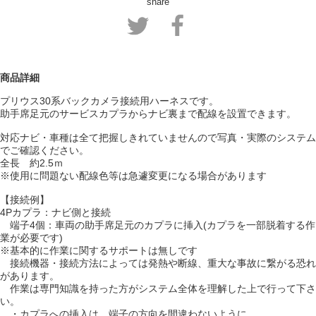
share
商品詳細
プリウス30系バックカメラ接続用ハーネスです。
助手席足元のサービスカプラからナビ裏まで配線を設置できます。
対応ナビ・車種は全て把握しきれていませんので写真・実際のシステム
でご確認ください。
全長 約2.5ｍ
※使用に問題ない配線色等は急遽変更になる場合があります
【接続例】
4Pカプラ：ナビ側と接続
端子4個：車両の助手席足元のカプラに挿入(カプラを一部脱着する作
業が必要です)
※基本的に作業に関するサポートは無しです
接続機器・接続方法によっては発熱や断線、重大な事故に繋がる恐れ
があります。
作業は専門知識を持った方がシステム全体を理解した上で行って下さ
い。
・カプラへの挿入は、端子の方向を間違わないように