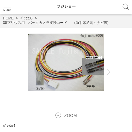
フジショー
HOME
ﾊﾞｯｸｶﾒﾗ
30プリウス用 バックカメラ接続コード (助手席足元～ナビ裏)
ZOOM
ﾊﾞｯｸｶﾒﾗ