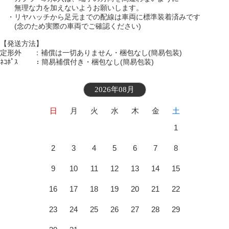
無理な力を加えないようお願いします。
・リヤハッチから足元までの配線は車両に標準装着済みです
(念のため実際の車両でご確認ください)
【発送方法】
定形外 ：補償は一切ありません・梱包なし(簡易包装)
ﾈｺﾎﾟｽ ：簡易補償付き・梱包なし(簡易包装)
2026年08月
日
月
火
水
木
金
土
1
2
3
4
5
6
7
8
9
10
11
12
13
14
15
16
17
18
19
20
21
22
23
24
25
26
27
28
29