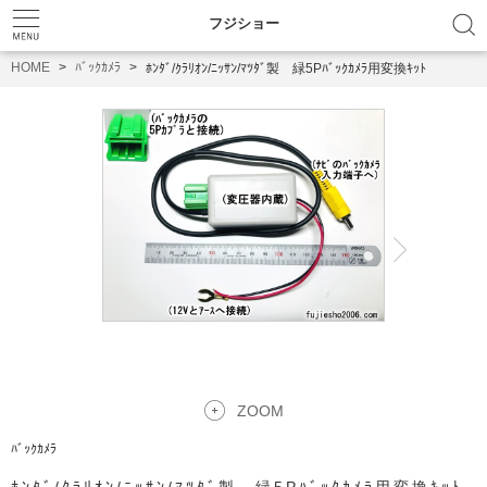
フジショー
HOME
ﾊﾞｯｸｶﾒﾗ
ﾎﾝﾀﾞ/ｸﾗﾘｵﾝ/ﾆｯｻﾝ/ﾏﾂﾀﾞ製 緑5Pﾊﾞｯｸｶﾒﾗ用変換ｷｯﾄ
ZOOM
ﾊﾞｯｸｶﾒﾗ