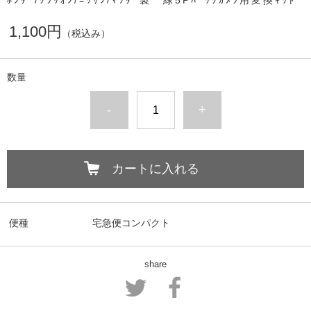
ﾎﾝﾀﾞ/ｸﾗﾘｵﾝ/ﾆｯｻﾝ/ﾏﾂﾀﾞ製 緑5Pﾊﾞｯｸｶﾒﾗ用変換ｷｯﾄ
1,100円
（税込み）
数量
-
+
カートに入れる
便種
宅急便コンパクト
share