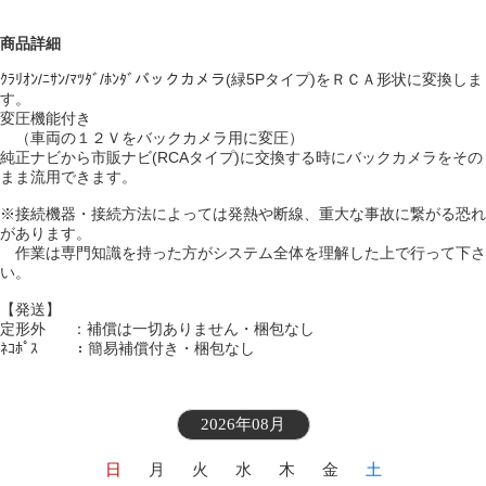
商品詳細
ｸﾗﾘｵﾝ/ﾆｻﾝ/ﾏﾂﾀﾞ/ﾎﾝﾀﾞバックカメラ(緑5Pタイプ)をＲＣＡ形状に変換しま
す。
変圧機能付き
（車両の１２Ｖをバックカメラ用に変圧）
純正ナビから市販ナビ(RCAタイプ)に交換する時にバックカメラをその
まま流用できます。
※接続機器・接続方法によっては発熱や断線、重大な事故に繋がる恐れ
があります。
作業は専門知識を持った方がシステム全体を理解した上で行って下さ
い。
【発送】
定形外 ：補償は一切ありません・梱包なし
ﾈｺﾎﾟｽ ：簡易補償付き・梱包なし
2026年08月
日
月
火
水
木
金
土